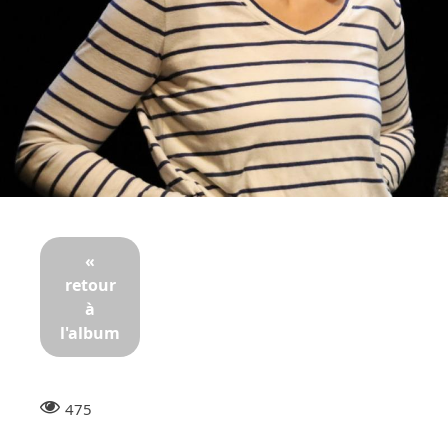
«
retour
à
l'album
475