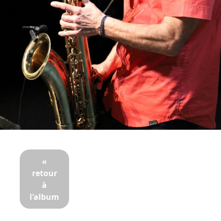
«
retour
à
l'album